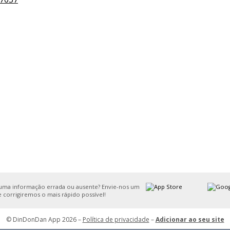
uma informação errada ou ausente? Envie-nos um
e corrigiremos o mais rápido possível!
© DinDonDan App 2026 –
Política de privacidade
–
Adicionar ao seu site