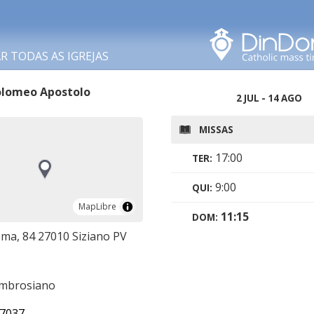
Procurar nesta área
 TODAS AS IGREJAS
olomeo Apostolo
2 JUL - 14 AGO
MISSAS
17:00
TER:
9:00
QUI:
MapLibre
MapLibre
11:15
DOM:
oma, 84 27010 Siziano PV
ambrosiano
7037