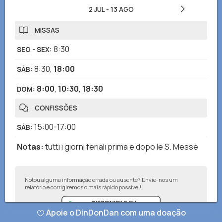
2 JUL
-
13 AGO
MISSAS
8:30
SEG - SEX
:
8:30
,
18:00
SÁB
:
8:00
,
10:30
,
18:30
DOM
:
CONFISSÕES
15:00-17:00
SÁB
:
Notas
:
tutti i giorni feriali prima e dopo le S. Messe
Notou alguma informação errada ou ausente? Envie-nos um
relatório e corrigiremos o mais rápido possível!
Apoie o DinDonDan com uma doação