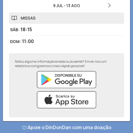
9 JUL
-
13 AGO
MISSAS
18:15
SÁB
:
11:00
DOM
:
Notou alguma informação errada ou ausente? Envie-nos um
relatório e corrigiremos o mais rápido possível!
© DinDonDan App 2026
–
Política de privacidade
–
Adicionar ao seu site
Apoie o DinDonDan com uma doação