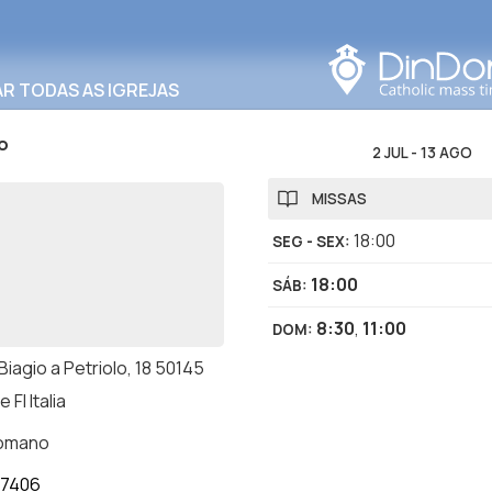
Procurar nesta área
R TODAS AS IGREJAS
o
2 JUL
-
13 AGO
MISSAS
18:00
SEG - SEX
:
18:00
SÁB
:
8:30
,
11:00
DOM
:
 Biagio a Petriolo, 18 50145
 FI Italia
romano
17406