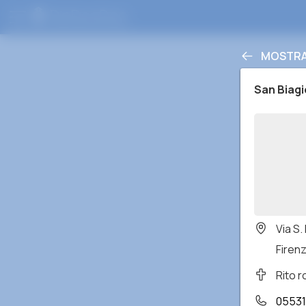
MOSTRA
San Biagi
Via S.
Firenze
Rito 
0553