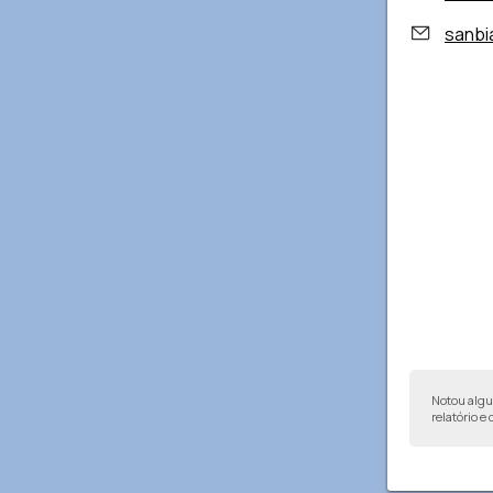
sanbi
Notou alg
relatório e