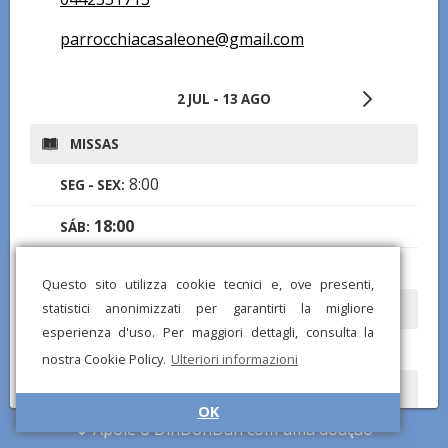
parrocchiacasaleone@gmail.com
2 JUL - 13 AGO
MISSAS
8:00
SEG - SEX:
18:00
SÁB:
8:30
,
11:00
,
18:30
DOM:
Questo sito utilizza cookie tecnici e, ove presenti,
statistici anonimizzati per garantirti la migliore
CONFISSÕES
esperienza d'uso. Per maggiori dettagli, consulta la
16:00-18:00
SÁB:
nostra Cookie Policy.
Ulteriori informazioni
ADORAÇÃO EUCARÍSTICA
OK
Apoie o DinDonDan com uma doação
8:30-12:00
QUI: