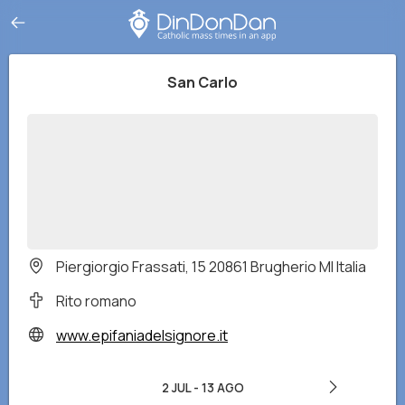
San Carlo
Piergiorgio Frassati, 15 20861 Brugherio MI Italia
Rito romano
www.epifaniadelsignore.it
2 JUL
-
13 AGO