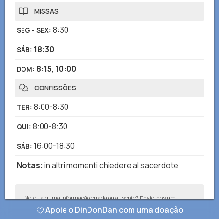
MISSAS
8:30
SEG - SEX
:
18:30
SÁB
:
8:15
,
10:00
DOM
:
CONFISSÕES
8:00-8:30
TER
:
8:00-8:30
QUI
:
16:00-18:30
SÁB
:
Notas
:
in altri momenti chiedere al sacerdote
Notou alguma informação errada ou ausente? Envie-nos um
relatório e corrigiremos o mais rápido possível!
Apoie o DinDonDan com uma doação