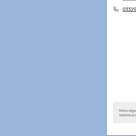
0332
Notou alg
relatório e