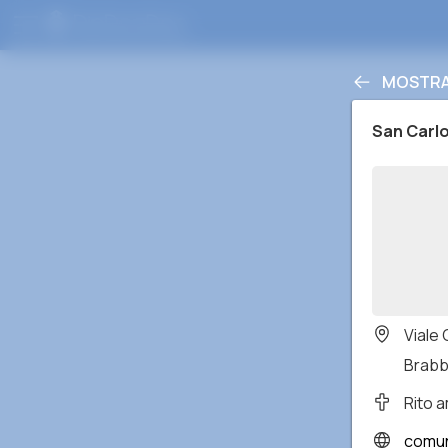
MOSTRA
San Carl
Viale
Brabbi
Rito 
comun