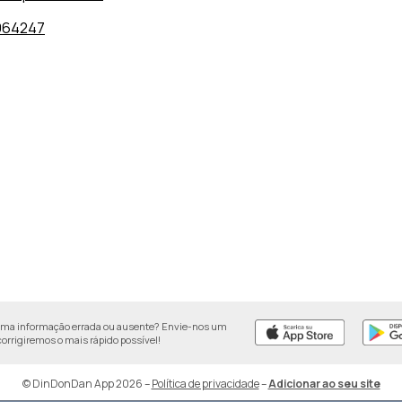
964247
uma informação errada ou ausente? Envie-nos um
 corrigiremos o mais rápido possível!
© DinDonDan App 2026
–
Política de privacidade
–
Adicionar ao seu site