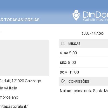
Procurar nesta área
R TODAS AS IGREJAS
o
2 JUL
-
14 AGO
MISSAS
9:00
QUA
:
9:00
SEX
:
11:00
DOM
:
 Caduti, 1 21020 Cazzago
CONFISSÕES
a VA Italia
Notas
:
prima della Santa 
ambrosiano
itapastorale.it/