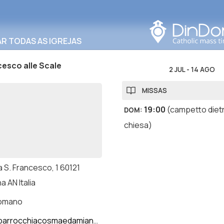
Procurar nesta área
R TODAS AS IGREJAS
esco alle Scale
2 JUL
-
14 AGO
MISSAS
19:00
(campetto dietr
DOM
:
chiesa)
 S. Francesco, 1 60121
 AN Italia
romano
arrocchiacosmaedamiano.com