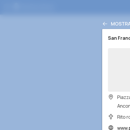
MOSTRA
San Franc
Piazza
Ancona
Rito 
www.p