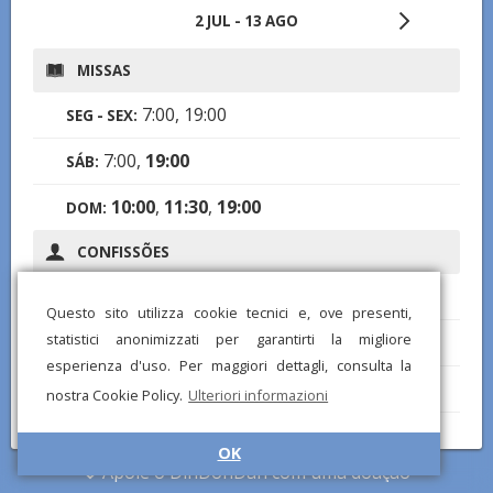
2 JUL - 13 AGO
MISSAS
7:00, 19:00
SEG - SEX:
7:00,
19:00
SÁB:
10:00
,
11:30
,
19:00
DOM:
CONFISSÕES
18:30
SEG:
Questo sito utilizza cookie tecnici e, ove presenti,
statistici anonimizzati per garantirti la migliore
7:30
TER:
esperienza d'uso. Per maggiori dettagli, consulta la
18:30
QUI:
nostra Cookie Policy.
Ulteriori informazioni
7:30
SEX:
OK
Apoie o DinDonDan com uma doação
18:30
SÁB: