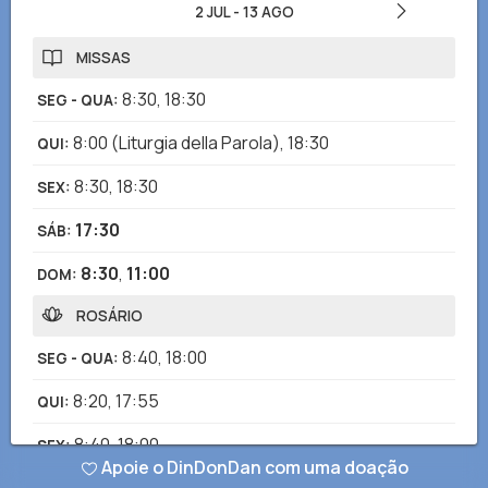
2 JUL
-
13 AGO
MISSAS
8:30
,
18:30
SEG - QUA
:
8:00
(Liturgia della Parola)
,
18:30
QUI
:
8:30
,
18:30
SEX
:
17:30
SÁB
:
8:30
,
11:00
DOM
:
ROSÁRIO
8:40
,
18:00
SEG - QUA
:
8:20
,
17:55
QUI
:
8:40
,
18:00
SEX
:
Apoie o DinDonDan com uma doação
ADORAÇÃO EUCARÍSTICA