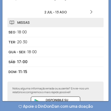
2 JUL
-
13 AGO
MISSAS
18:00
SEG
:
20:30
TER
:
18:00
QUA - SEX
:
17:00
SÁB
:
11:15
DOM
:
Notou alguma informação errada ou ausente? Envie-nos um
relatório e corrigiremos o mais rápido possível!
Apoie o DinDonDan com uma doação