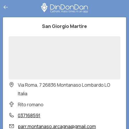
San Giorgio Martire
Via Roma, 7 26836 Montanaso Lombardo LO
Italia
Rito romano
037168591
parr.montanaso.arcagna@gmail.com