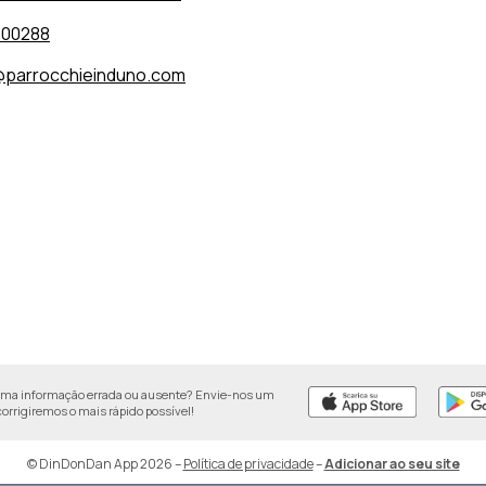
200288
parrocchieinduno.com
uma informação errada ou ausente? Envie-nos um
 corrigiremos o mais rápido possível!
© DinDonDan App 2026
–
Política de privacidade
–
Adicionar ao seu site