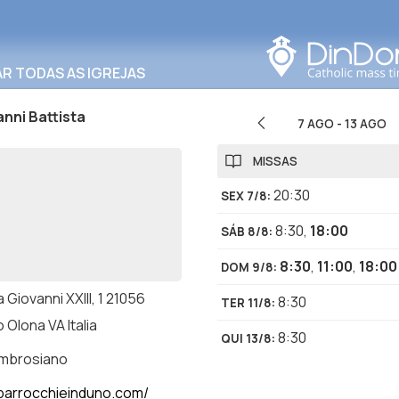
Procurar nesta área
R TODAS AS IGREJAS
nni Battista
7 AGO
-
13 AGO
MISSAS
20:30
SEX 7/8
:
8:30
,
18:00
SÁB 8/8
:
8:30
,
11:00
,
18:00
DOM 9/8
:
 Giovanni XXIII, 1 21056
8:30
TER 11/8
:
 Olona VA Italia
8:30
QUI 13/8
:
ambrosiano
arrocchieinduno.com/