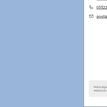
0332
post@
Notou alg
relatório e