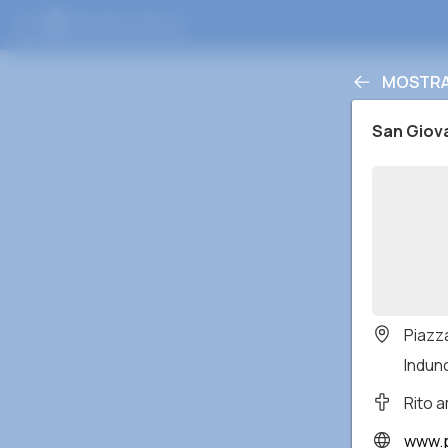
MOSTRA
San Giova
Piazza
Induno
Rito 
www.p