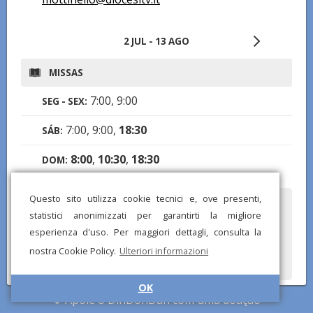
2 JUL - 13 AGO
MISSAS
7:00, 9:00
SEG - SEX:
7:00, 9:00,
18:30
SÁB:
8:00
,
10:30
,
18:30
DOM:
Questo sito utilizza cookie tecnici e, ove presenti,
Notou alguma informação errada ou ausente? Envie-nos um
statistici anonimizzati per garantirti la migliore
relatório e corrigiremos o mais rápido possível!
esperienza d'uso. Per maggiori dettagli, consulta la
nostra Cookie Policy.
Ulteriori informazioni
OK
Apoie o DinDonDan com uma doação
© DinDonDan App 2026 –
Política de privacidade
–
Adicionar ao seu
site