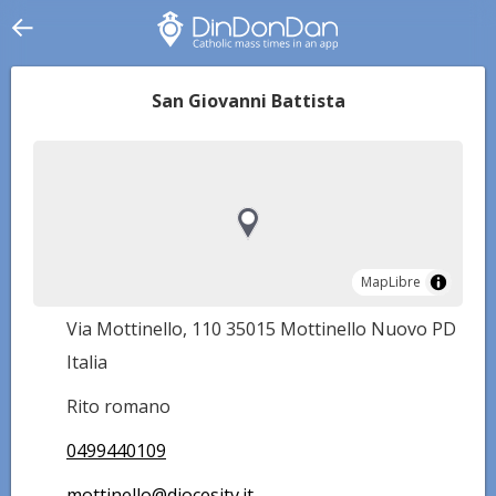
San Giovanni Battista
MapLibre
MapLibre
Via Mottinello, 110 35015 Mottinello Nuovo PD
Italia
Rito romano
0499440109
mottinello@diocesitv.it