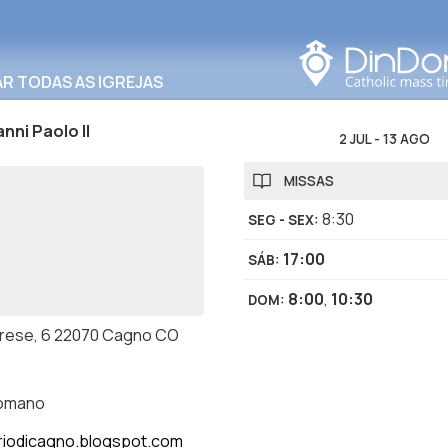
Procurar nesta área
R TODAS AS IGREJAS
nni Paolo II
2 JUL
-
13 AGO
MISSAS
8:30
SEG - SEX
:
17:00
SÁB
:
8:00
,
10:30
DOM
:
arese, 6 22070 Cagno CO
romano
riodicagno.blogspot.com