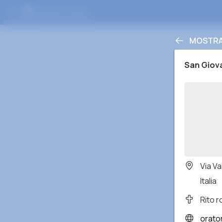
MOSTRA
San Giova
Via V
Italia
Rito 
orato