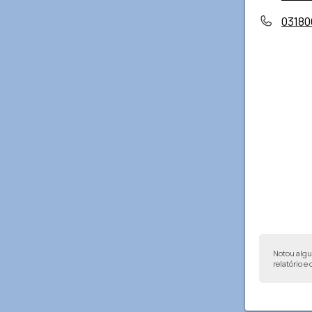
0318
Notou alg
relatório e