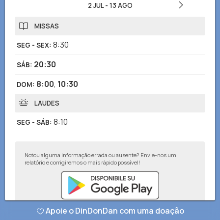
2 JUL
-
13 AGO
MISSAS
8:30
SEG - SEX
:
20:30
SÁB
:
8:00
,
10:30
DOM
:
LAUDES
8:10
SEG - SÁB
:
Notou alguma informação errada ou ausente? Envie-nos um
relatório e corrigiremos o mais rápido possível!
Apoie o DinDonDan com uma doação