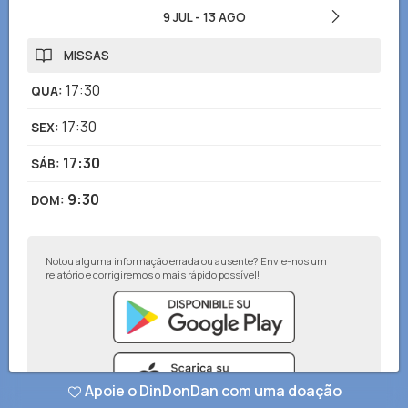
9 JUL
-
13 AGO
MISSAS
17:30
QUA
:
17:30
SEX
:
17:30
SÁB
:
9:30
DOM
:
Notou alguma informação errada ou ausente? Envie-nos um
relatório e corrigiremos o mais rápido possível!
Apoie o DinDonDan com uma doação