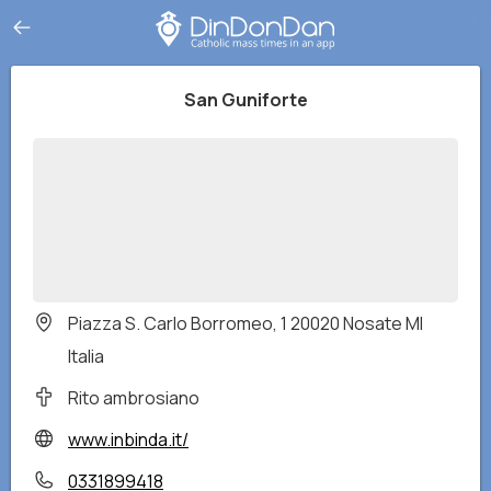
San Guniforte
Piazza S. Carlo Borromeo, 1 20020 Nosate MI
Italia
Rito ambrosiano
www.inbinda.it/
0331899418