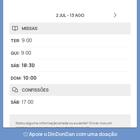
2 JUL
-
13 AGO
MISSAS
9:00
TER
:
9:00
QUI
:
18:30
SÁB
:
10:00
DOM
:
CONFISSÕES
17:00
SÁB
:
Notou alguma informação errada ou ausente? Envie-nos um
relatório e corrigiremos o mais rápido possível!
Apoie o DinDonDan com uma doação