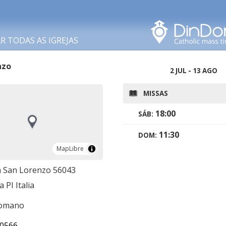
Procurar nesta área
 TODAS AS IGREJAS
nzo
2 JUL - 13 AGO
MISSAS
18:00
SÁB:
11:30
DOM:
MapLibre
MapLibre
a San Lorenzo 56043
a PI Italia
romano
0566