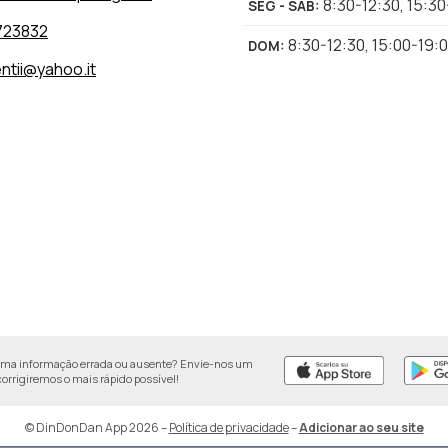
8:30-12:30
,
15:30
SEG - SÁB
:
723832
8:30-12:30
,
15:00-19:
DOM
:
entii@yahoo.it
uma informação errada ou ausente? Envie-nos um
 corrigiremos o mais rápido possível!
© DinDonDan App 2026
–
Política de privacidade
–
Adicionar ao seu site