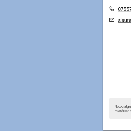
0755
slaur
Notou alg
relatório e