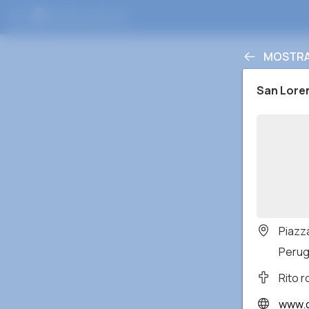
MOSTRA
San Lore
Piazz
Perugi
Rito 
www.c