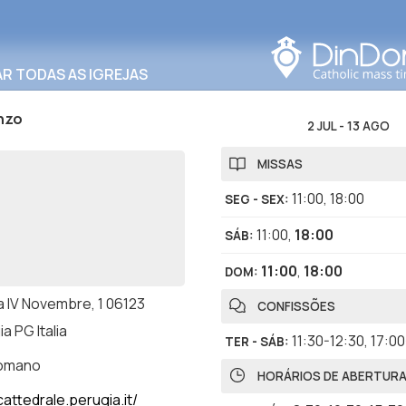
Procurar nesta área
R TODAS AS IGREJAS
nzo
2 JUL
-
13 AGO
MISSAS
11:00
,
18:00
SEG - SEX
:
11:00
,
18:00
SÁB
:
11:00
,
18:00
DOM
:
a IV Novembre, 1 06123
CONFISSÕES
a PG Italia
11:30-12:30
,
17:00
TER - SÁB
:
romano
HORÁRIOS DE ABERTUR
attedrale.perugia.it/