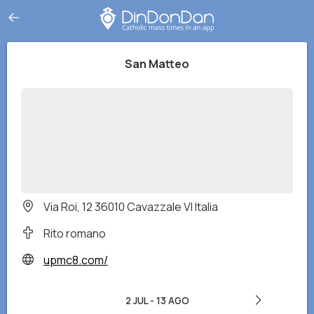
San Matteo
Via Roi, 12 36010 Cavazzale VI Italia
Rito romano
upmc8.com/
2 JUL
-
13 AGO