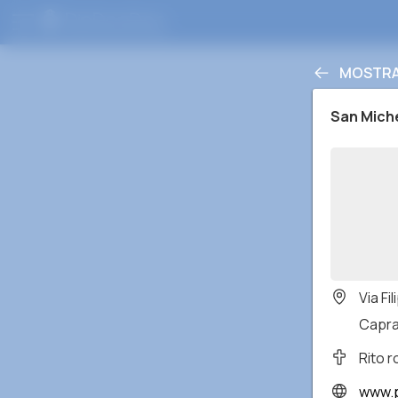
MOSTRA
San Mich
Via Fi
Caprar
Rito 
www.p