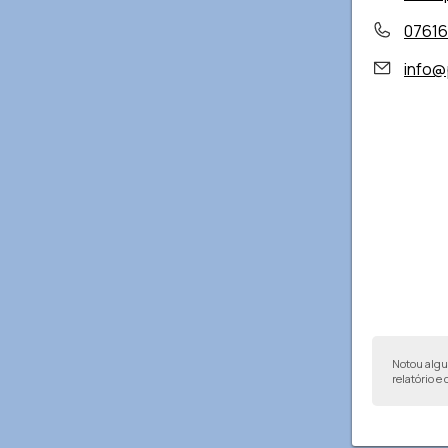
0761
info@
Notou alg
relatório e