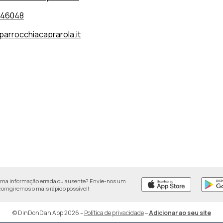
646048
parrocchiacaprarola.it
uma informação errada ou ausente? Envie-nos um
 corrigiremos o mais rápido possível!
© DinDonDan App 2026
–
Política de privacidade
–
Adicionar ao seu site