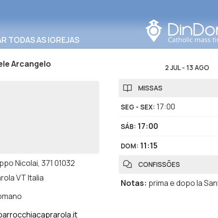
Procurar nesta área
R TODAS AS IGREJAS
ele Arcangelo
2 JUL
-
13 AGO
MISSAS
17:00
SEG - SEX
:
17:00
SÁB
:
11:15
DOM
:
lippo Nicolai, 371 01032
CONFISSÕES
ola VT Italia
Notas
:
prima e dopo la Sa
romano
arrocchiacaprarola.it