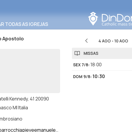
Procurar nesta área
R TODAS AS IGREJAS
o Apostolo
4 AGO
-
10 AGO
MISSAS
18:00
SEX 7/8
:
10:30
DOM 9/8
:
atelli Kennedy, 41 20090
asco MI Italia
ambrosiano
arrocchiapieveemanuele.it/