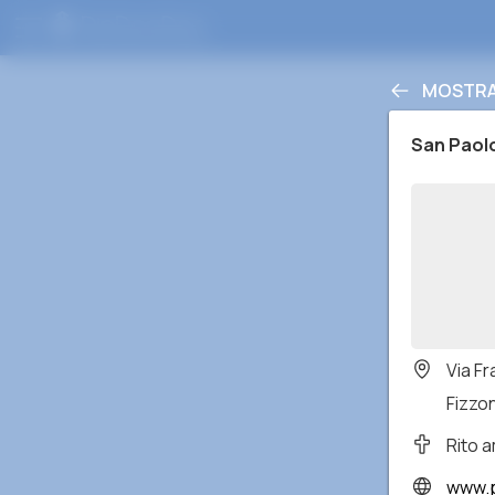
MOSTRA
San Paol
Via Fr
Fizzon
Rito 
www.p