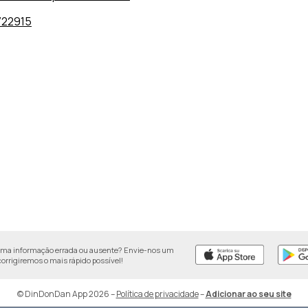
722915
uma informação errada ou ausente? Envie-nos um
 corrigiremos o mais rápido possível!
© DinDonDan App 2026
–
Política de privacidade
–
Adicionar ao seu site