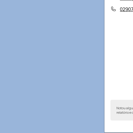
0290
Notou alg
relatório e