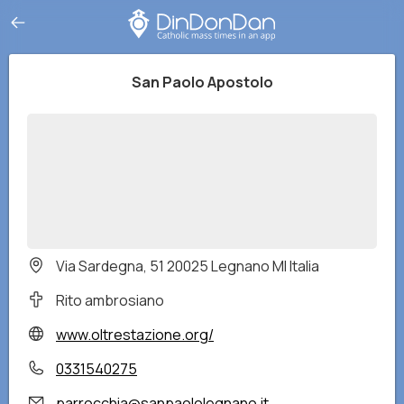
San Paolo Apostolo
Via Sardegna, 51 20025 Legnano MI Italia
Rito ambrosiano
www.oltrestazione.org/
0331540275
parrocchia@sanpaololegnano.it