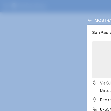
MOSTRA
San Paol
Via S
Mirteto
Rito 
0765