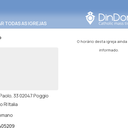
Procurar nesta área
R TODAS AS IGREJAS
o
O horário desta igreja ainda
informado.
. Paolo, 33 02047 Poggio
 RI Italia
romano
405209