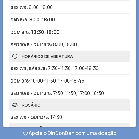
8:00
,
18:00
SEX 7/8
:
8:00
,
18:00
SÁB 8/8
:
10:30
,
18:00
DOM 9/8
:
8:00
,
18:00
SEG 10/8 - QUI 13/8
:
HORÁRIOS DE ABERTURA
7:30-11:30
,
17:00-18:30
SEX 7/8, SÁB 8/8
:
10:00-11:30
,
17:00-18:45
DOM 9/8
:
7:30-11:30
,
17:00-18:30
SEG 10/8 - QUI 13/8
:
ROSÁRIO
17:30
SEX 7/8 - QUI 13/8
:
ADORAÇÃO EUCARÍSTICA
Apoie o DinDonDan com uma doação