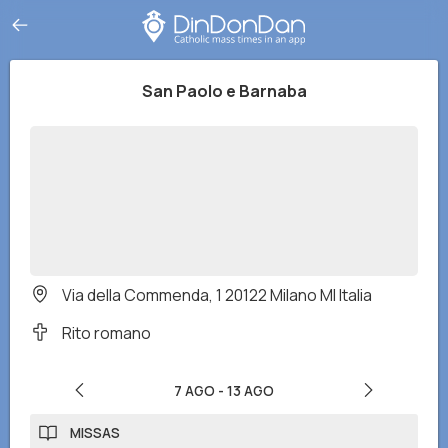
San Paolo e Barnaba
Via della Commenda, 1 20122 Milano MI Italia
Rito romano
7 AGO
-
13 AGO
MISSAS