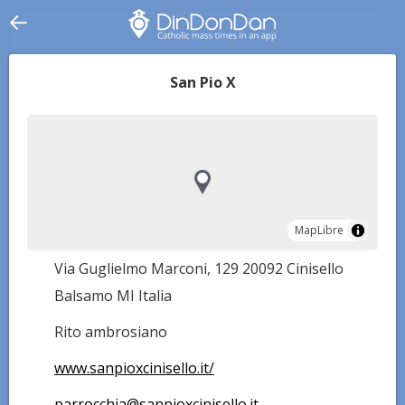
San Pio X
MapLibre
MapLibre
Via Guglielmo Marconi, 129 20092 Cinisello
Balsamo MI Italia
Rito ambrosiano
www.sanpioxcinisello.it/
parrocchia@sanpioxcinisello.it