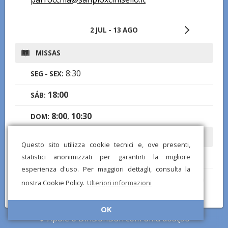
2 JUL - 13 AGO
MISSAS
8:30
SEG - SEX:
18:00
SÁB:
8:00
,
10:30
DOM:
CONFISSÕES
Questo sito utilizza cookie tecnici e, ove presenti,
16:00
statistici anonimizzati per garantirti la migliore
SÁB:
esperienza d'uso. Per maggiori dettagli, consulta la
Notas:
tutti i giorni 30 minuti prima e dopo la
nostra Cookie Policy.
Ulteriori informazioni
Santa Messa.
OK
Apoie o DinDonDan com uma doação