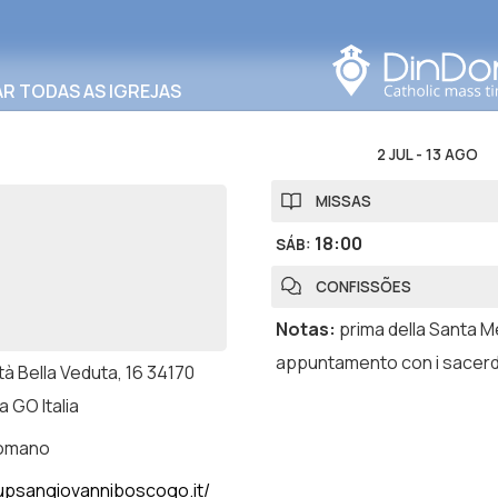
Procurar nesta área
R TODAS AS IGREJAS
2 JUL
-
13 AGO
MISSAS
18:00
SÁB
:
CONFISSÕES
Notas
:
prima della Santa 
appuntamento con i sacerd
tà Bella Veduta, 16 34170
a GO Italia
romano
psangiovanniboscogo.it/