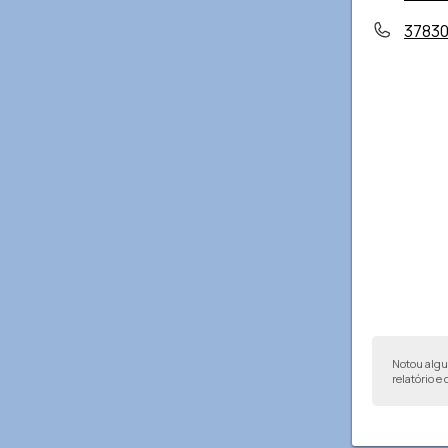
3783
Notou alg
relatório e