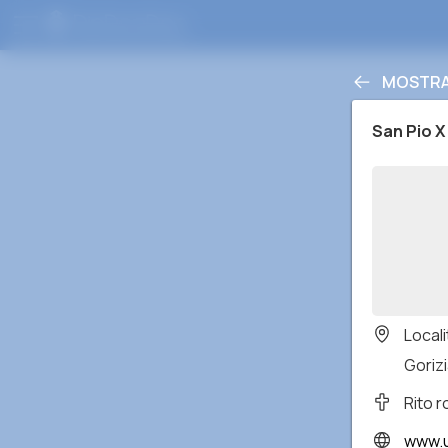
MOSTRA
San Pio X
Locali
Gorizi
Rito 
www.u