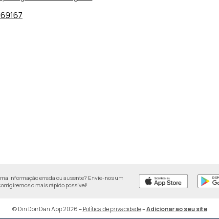
069167
uma informação errada ou ausente? Envie-nos um
 corrigiremos o mais rápido possível!
© DinDonDan App 2026
–
Política de privacidade
–
Adicionar ao seu site