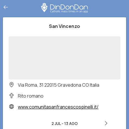
San Vincenzo
Via Roma, 31 22015 Gravedona CO Italia
Rito romano
www.comunitasanfrancescospinelli.it/
2 JUL
-
13 AGO