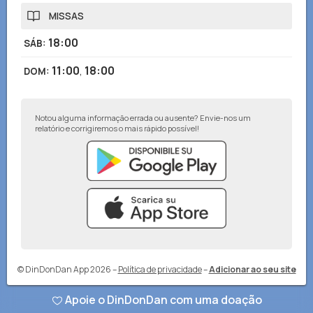
MISSAS
18:00
SÁB
:
11:00
,
18:00
DOM
:
Notou alguma informação errada ou ausente? Envie-nos um
relatório e corrigiremos o mais rápido possível!
© DinDonDan App 2026
–
Política de privacidade
–
Adicionar ao seu site
Apoie o DinDonDan com uma doação