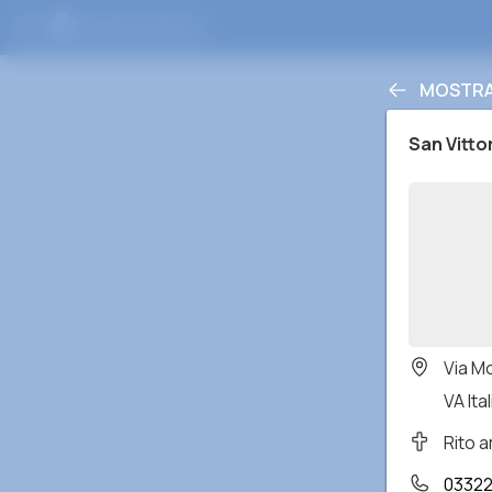
MOSTRA
San Vitto
Via M
VA Ital
Rito 
0332