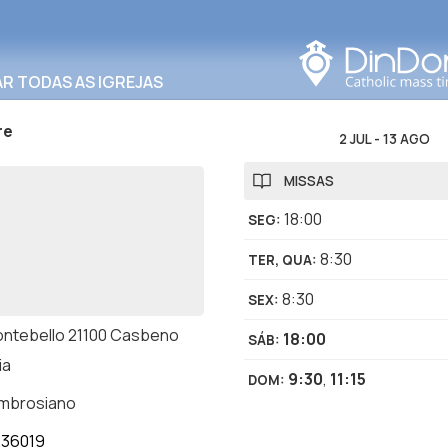
Procurar nesta área
R TODAS AS IGREJAS
re
2 JUL
-
13 AGO
MISSAS
18:00
SEG
:
8:30
TER, QUA
:
8:30
SEX
:
ontebello 21100 Casbeno
18:00
SÁB
:
ia
9:30
,
11:15
DOM
:
ambrosiano
236019