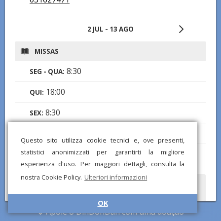
2 JUL - 13 AGO
MISSAS
8:30
SEG - QUA:
18:00
QUI:
8:30
SEX:
18:00
SÁB:
Questo sito utilizza cookie tecnici e, ove presenti,
statistici anonimizzati per garantirti la migliore
8:30
,
10:30
DOM:
esperienza d'uso. Per maggiori dettagli, consulta la
nostra Cookie Policy.
Ulteriori informazioni
Notou alguma informação errada ou ausente? Envie-nos um
relatório e corrigiremos o mais rápido possível!
OK
Apoie o DinDonDan com uma doação