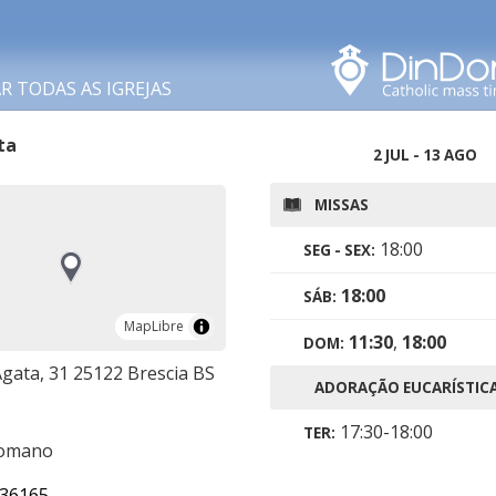
Procurar nesta área
 TODAS AS IGREJAS
ta
2 JUL - 13 AGO
MISSAS
18:00
SEG - SEX:
18:00
SÁB:
MapLibre
MapLibre
11:30
,
18:00
DOM:
Agata, 31 25122 Brescia BS
ADORAÇÃO EUCARÍSTIC
17:30-18:00
TER:
romano
36165