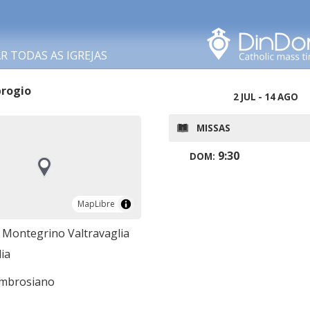
Procurar nesta área
 TODAS AS IGREJAS
rogio
2 JUL - 14 AGO
MISSAS
9:30
DOM:
MapLibre
MapLibre
 Montegrino Valtravaglia
lia
ambrosiano