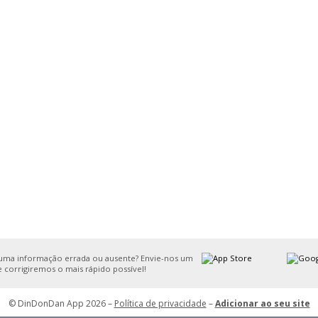
uma informação errada ou ausente? Envie-nos um
e corrigiremos o mais rápido possível!
© DinDonDan App 2026 –
Política de privacidade
–
Adicionar ao seu site