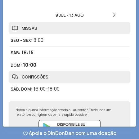
9 JUL
-
13 AGO
MISSAS
8:00
SEG - SEX
:
18:15
SÁB
:
10:00
DOM
:
CONFISSÕES
16:00-18:00
SÁB, DOM
:
Notou alguma informação errada ou ausente? Envie-nos um
relatório e corrigiremos o mais rápido possível!
Apoie o DinDonDan com uma doação