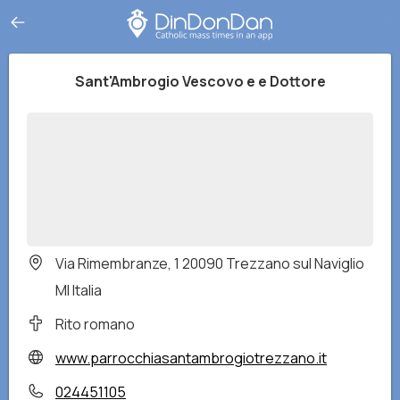
Sant'Ambrogio Vescovo e e Dottore
Via Rimembranze, 1 20090 Trezzano sul Naviglio
MI Italia
Rito romano
www.parrocchiasantambrogiotrezzano.it
024451105