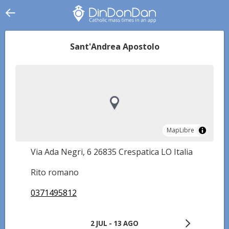
Sant'Andrea Apostolo
MapLibre
MapLibre
Via Ada Negri, 6 26835 Crespatica LO Italia
Rito romano
0371495812
2 JUL - 13 AGO