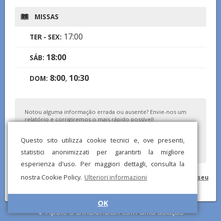
MISSAS
17:00
TER - SEX:
18:00
SÁB:
8:00
,
10:30
DOM:
Notou alguma informação errada ou ausente? Envie-nos um
relatório e corrigiremos o mais rápido possível!
Questo sito utilizza cookie tecnici e, ove presenti,
statistici anonimizzati per garantirti la migliore
esperienza d'uso. Per maggiori dettagli, consulta la
nostra Cookie Policy.
Ulteriori informazioni
© DinDonDan App 2026 –
Política de privacidade
–
Adicionar ao seu
site
OK
Apoie o DinDonDan com uma doação