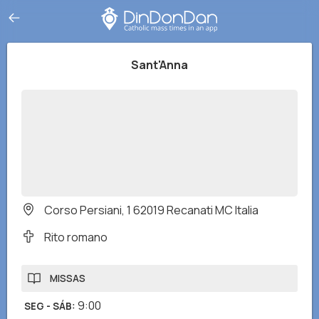
Sant'Anna
Corso Persiani, 1 62019 Recanati MC Italia
Rito romano
MISSAS
9:00
SEG - SÁB
: