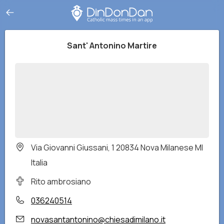
Sant' Antonino Martire
Via Giovanni Giussani, 1 20834 Nova Milanese MI
Italia
Rito ambrosiano
036240514
novasantantonino@chiesadimilano.it