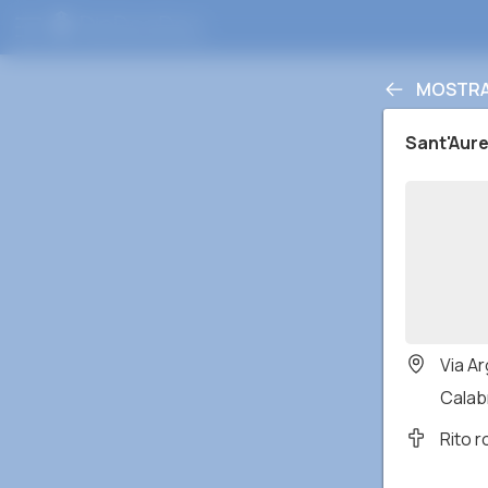
MOSTRA
Sant'Aure
Via Ar
Calabr
Rito 