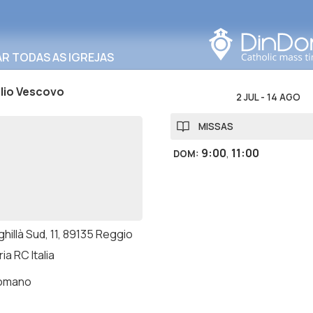
Procurar nesta área
R TODAS AS IGREJAS
lio Vescovo
2 JUL
-
14 AGO
MISSAS
9:00
,
11:00
DOM
:
ghillà Sud, 11, 89135 Reggio
ia RC Italia
romano