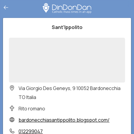
Sant'Ippolito
Via Giorgio Des Geneys, 9 10052 Bardonecchia
TO Italia
Rito romano
bardonecchiasantippolito.blogspot.com/
012299047