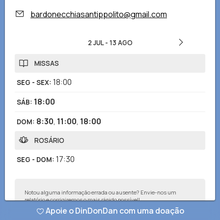
bardonecchiasantippolito@gmail.com
2 JUL
-
13 AGO
MISSAS
18:00
SEG - SEX
:
18:00
SÁB
:
8:30
,
11:00
,
18:00
DOM
:
ROSÁRIO
17:30
SEG - DOM
:
Notou alguma informação errada ou ausente? Envie-nos um
relatório e corrigiremos o mais rápido possível!
Apoie o DinDonDan com uma doação