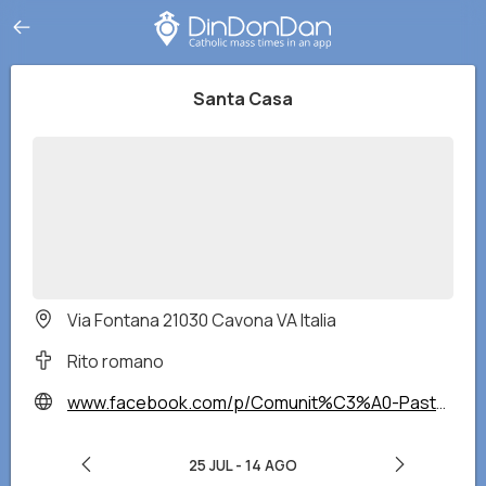
Santa Casa
Via Fontana 21030 Cavona VA Italia
Rito romano
www.facebook.com/p/Comunit%C3%A0-Pastorale-SGiovanni-Paolo-II-100064742737517/
25 JUL
-
14 AGO