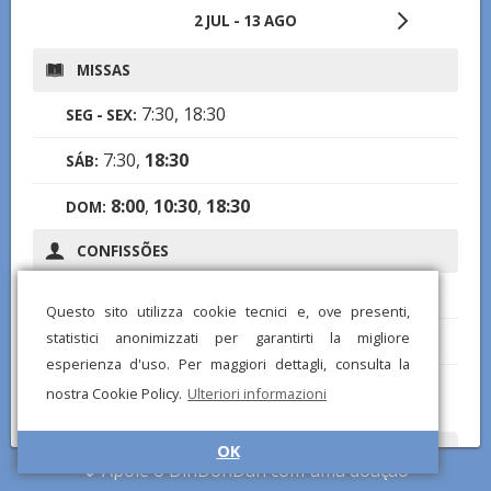
2 JUL - 13 AGO
MISSAS
7:30, 18:30
SEG - SEX:
7:30,
18:30
SÁB:
8:00
,
10:30
,
18:30
DOM:
CONFISSÕES
18:00-19:00
QUI, SEX:
Questo sito utilizza cookie tecnici e, ove presenti,
statistici anonimizzati per garantirti la migliore
18:00-19:30
SÁB:
esperienza d'uso. Per maggiori dettagli, consulta la
7:45-8:45, 10:00-12:30, 18:00-19:30
DOM:
nostra Cookie Policy.
Ulteriori informazioni
OK
Notou alguma informação errada ou ausente? Envie-nos um
Apoie o DinDonDan com uma doação
relatório e corrigiremos o mais rápido possível!