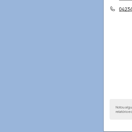
0423
Notou alg
relatório e