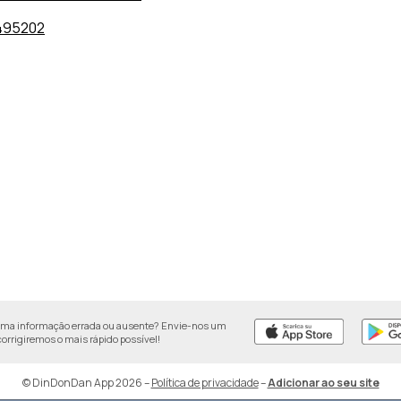
495202
uma informação errada ou ausente? Envie-nos um
 corrigiremos o mais rápido possível!
© DinDonDan App 2026
–
Política de privacidade
–
Adicionar ao seu site