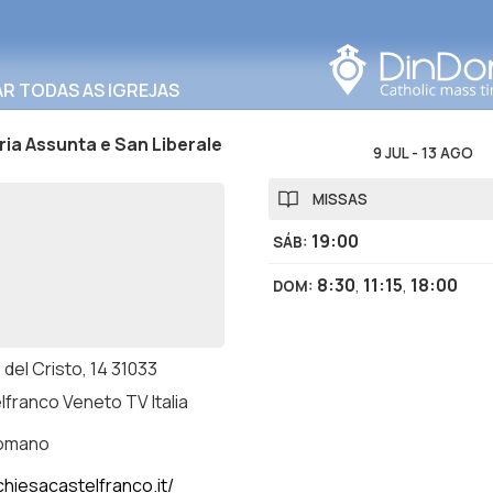
Procurar nesta área
R TODAS AS IGREJAS
ia Assunta e San Liberale
9 JUL
-
13 AGO
MISSAS
19:00
SÁB
:
8:30
,
11:15
,
18:00
DOM
:
 del Cristo, 14 31033
lfranco Veneto TV Italia
romano
hiesacastelfranco.it/