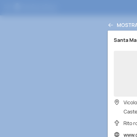
MOSTRA
Santa Mar
Vicolo
Caste
Rito 
www.c