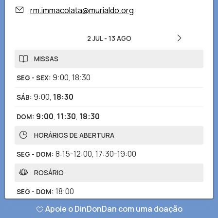
rm.immacolata@murialdo.org
2 JUL
-
13 AGO
MISSAS
9:00
,
18:30
SEG - SEX
:
9:00
,
18:30
SÁB
:
9:00
,
11:30
,
18:30
DOM
:
HORÁRIOS DE ABERTURA
8:15-12:00
,
17:30-19:00
SEG - DOM
:
ROSÁRIO
18:00
SEG - DOM
:
Apoie o DinDonDan com uma doação
ADORAÇÃO EUCARÍSTICA