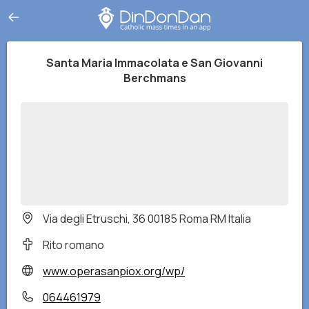
Santa Maria Immacolata e San Giovanni
Berchmans
Via degli Etruschi, 36 00185 Roma RM Italia
Rito romano
www.operasanpiox.org/wp/
064461979