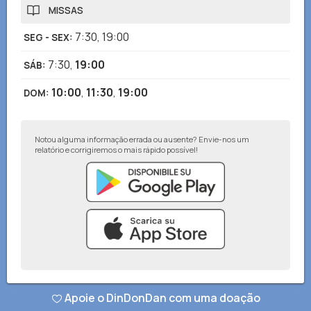
MISSAS
7:30
,
19:00
SEG - SEX
:
7:30
,
19:00
SÁB
:
10:00
,
11:30
,
19:00
DOM
:
Notou alguma informação errada ou ausente? Envie-nos um
relatório e corrigiremos o mais rápido possível!
© DinDonDan App 2026
–
Política de privacidade
–
Adicionar ao seu site
Apoie o DinDonDan com uma doação