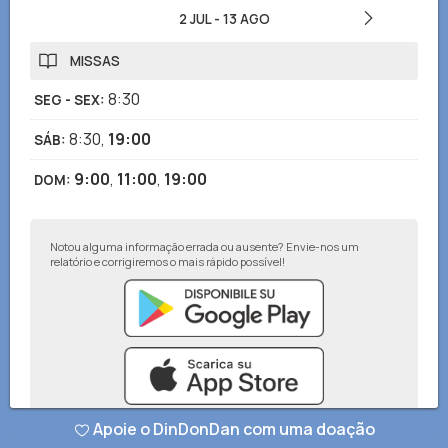
2 JUL
-
13 AGO
MISSAS
8:30
SEG - SEX
:
8:30
,
19:00
SÁB
:
9:00
,
11:00
,
19:00
DOM
:
Notou alguma informação errada ou ausente? Envie-nos um
relatório e corrigiremos o mais rápido possível!
Apoie o DinDonDan com uma doação