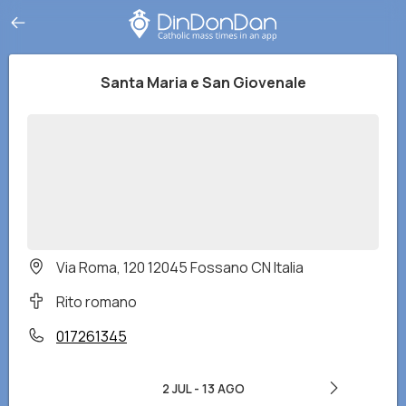
Santa Maria e San Giovenale
Via Roma, 120 12045 Fossano CN Italia
Rito romano
017261345
2 JUL
-
13 AGO