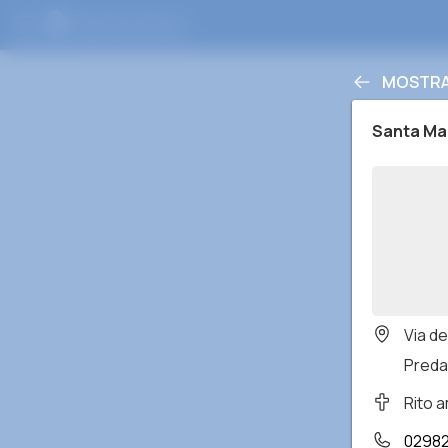
MOSTRA
Santa Ma
Via de
Predab
Rito 
0298