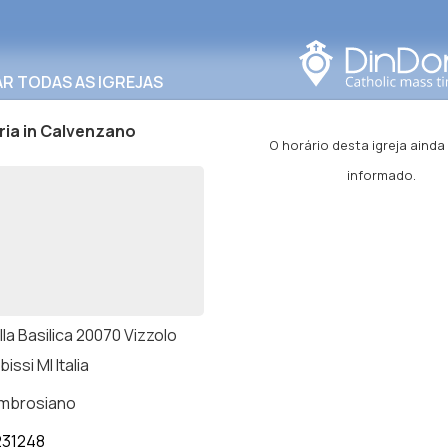
Procurar nesta área
R TODAS AS IGREJAS
ria in Calvenzano
O horário desta igreja ainda
informado.
lla Basilica 20070 Vizzolo
issi MI Italia
ambrosiano
231248