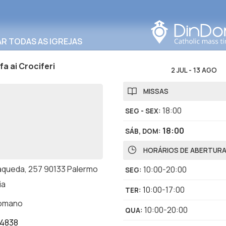
Procurar nesta área
R TODAS AS IGREJAS
fa ai Crociferi
2 JUL
-
13 AGO
MISSAS
18:00
SEG - SEX
:
18:00
SÁB, DOM
:
HORÁRIOS DE ABERTUR
aqueda, 257 90133 Palermo
10:00-20:00
SEG
:
ia
10:00-17:00
TER
:
romano
10:00-20:00
QUA
:
34838