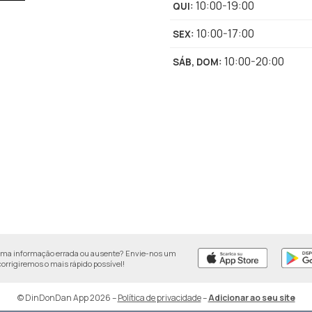
10:00-19:00
QUI
:
10:00-17:00
SEX
:
10:00-20:00
SÁB, DOM
:
uma informação errada ou ausente? Envie-nos um
 corrigiremos o mais rápido possível!
© DinDonDan App 2026
–
Política de privacidade
–
Adicionar ao seu site