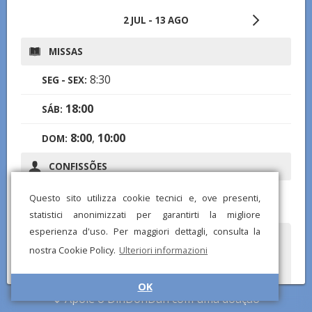
2 JUL - 13 AGO
MISSAS
8:30
SEG - SEX:
18:00
SÁB:
8:00
,
10:00
DOM:
CONFISSÕES
17:00-18:00
SÁB:
Questo sito utilizza cookie tecnici e, ove presenti,
statistici anonimizzati per garantirti la migliore
esperienza d'uso. Per maggiori dettagli, consulta la
Notou alguma informação errada ou ausente? Envie-nos um
nostra Cookie Policy.
Ulteriori informazioni
relatório e corrigiremos o mais rápido possível!
OK
Apoie o DinDonDan com uma doação