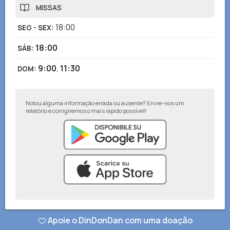
MISSAS
18:00
SEG - SEX
:
18:00
SÁB
:
9:00
,
11:30
DOM
:
Notou alguma informação errada ou ausente? Envie-nos um
relatório e corrigiremos o mais rápido possível!
© DinDonDan App 2026
–
Política de privacidade
–
Adicionar ao seu site
Apoie o DinDonDan com uma doação