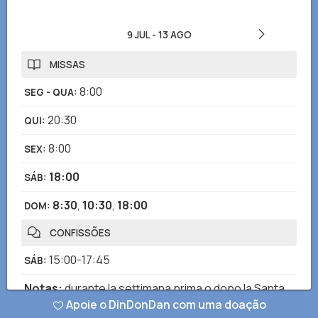
9 JUL
-
13 AGO
MISSAS
8:00
SEG - QUA
:
20:30
QUI
:
8:00
SEX
:
18:00
SÁB
:
8:30
,
10:30
,
18:00
DOM
:
CONFISSÕES
15:00-17:45
SÁB
:
Notas
:
durante la settimana prima o dopo la Santa
Apoie o DinDonDan com uma doação
Messa o su appuntamento